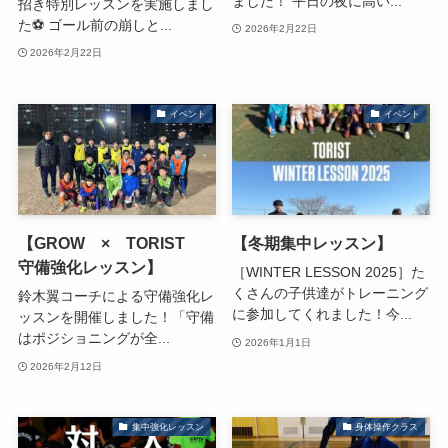
ました！ 平日の夜に高い...
招き特別レッスンを実施しまし
た⚽ ゴール前の崩しと...
2026年2月22日
2026年2月22日
イベント
イベント
【GROW × TORIST
【冬期集中レッスン】
守備強化レッスン】
［WINTER LESSON 2025］た
くさんの子供達がトレーニング
鈴木翼コーチによる守備強化レ
に参加してくれました！今...
ッスンを開催しました！「守備
はポジショニングが全...
2026年1月1日
2026年2月12日
集中強化レッスン
身体操作クラス